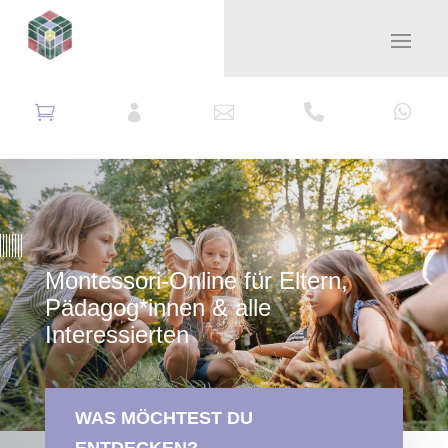





Montessori-Online für Eltern,
Pädagog*innen & alle
Interessierten
WAS MÖCHTEST DU
ENTDECKEN?